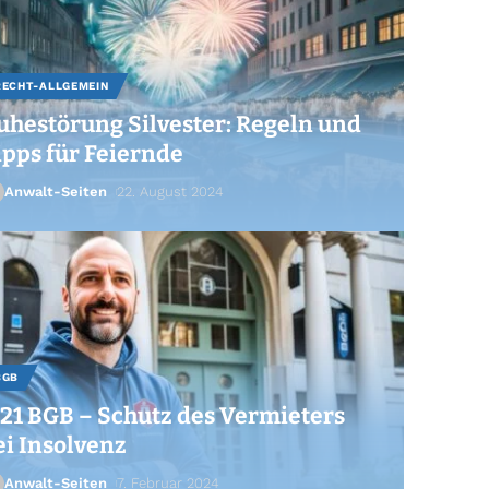
RECHT-ALLGEMEIN
uhestörung Silvester: Regeln und
ipps für Feiernde
Anwalt-Seiten
22. August 2024
BGB
121 BGB – Schutz des Vermieters
ei Insolvenz
Anwalt-Seiten
7. Februar 2024