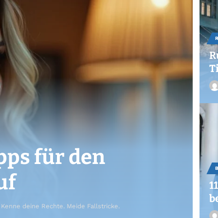
R
T
pps für den
uf
1
b
 Kenne deine Rechte. Meide Fallstricke.