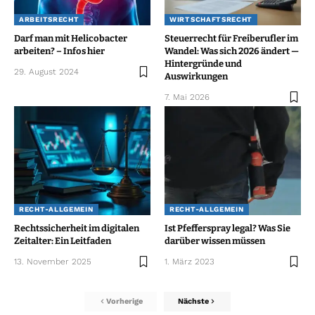
ARBEITSRECHT
WIRTSCHAFTSRECHT
Darf man mit Helicobacter
Steuerrecht für Freiberufler im
arbeiten? – Infos hier
Wandel: Was sich 2026 ändert —
Hintergründe und
29. August 2024
Auswirkungen
7. Mai 2026
RECHT-ALLGEMEIN
RECHT-ALLGEMEIN
Rechtssicherheit im digitalen
Ist Pfefferspray legal? Was Sie
Zeitalter: Ein Leitfaden
darüber wissen müssen
13. November 2025
1. März 2023
Vorherige
Nächste