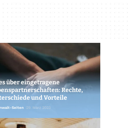
es über eingetragene
enspartnerschaften: Rechte,
erschiede und Vorteile
nwalt-Seiten
29. März 2023