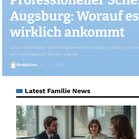
Augsburg: Worauf es
wirklich ankommt
Ein professioneller Scheidungsanwalt aus Augsburg sollte vor alle
am Familiengericht kennen und Sie
…
Redaktion
25. Juni 2026
Latest Familie News