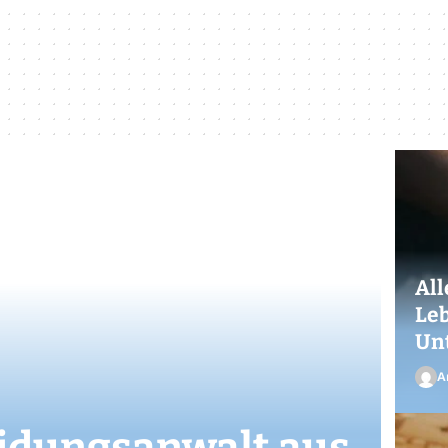
All
Leb
Unt
A
eidungsanwalt aus