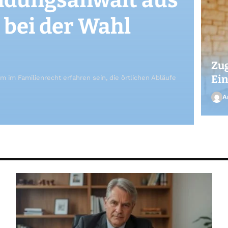
 bei der Wahl
Zug
Ein
m im Familienrecht erfahren sein, die örtlichen Abläufe
A
An