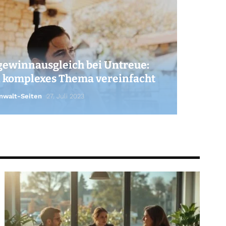
ewinnausgleich bei Untreue:
 komplexes Thema vereinfacht
nwalt-Seiten
27. Juli 2023
walt-Seiten
18. Februar 2023