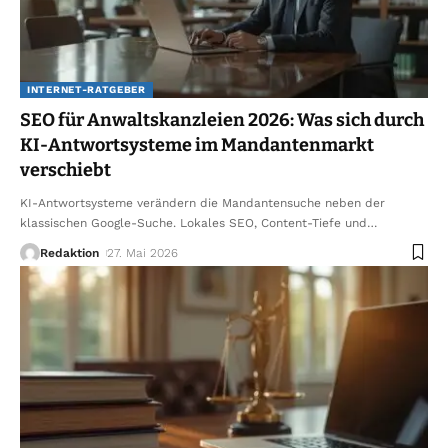
INTERNET-RATGEBER
SEO für Anwaltskanzleien 2026: Was sich durch
KI-Antwortsysteme im Mandantenmarkt
verschiebt
KI-Antwortsysteme verändern die Mandantensuche neben der
klassischen Google-Suche. Lokales SEO, Content-Tiefe und
…
Redaktion
27. Mai 2026