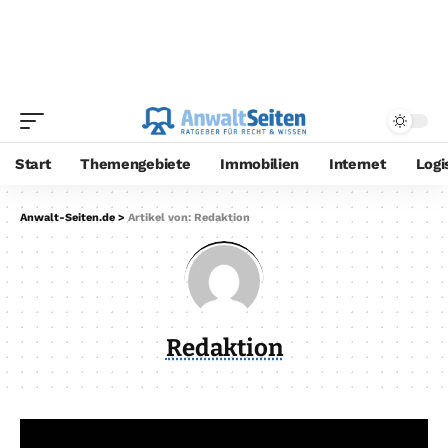
Start
Themengebiete
Immobilien
Internet
Logi
Anwalt-Seiten.de
>
Artikel von: Redaktion
Redaktion