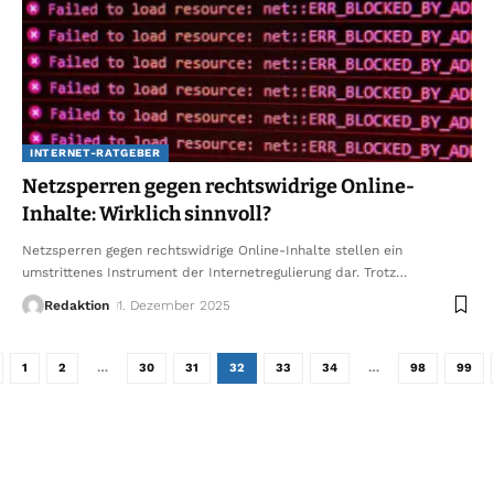
INTERNET-RATGEBER
Netzsperren gegen rechtswidrige Online-
Inhalte: Wirklich sinnvoll?
Netzsperren gegen rechtswidrige Online-Inhalte stellen ein
umstrittenes Instrument der Internetregulierung dar. Trotz
…
Redaktion
1. Dezember 2025
1
2
…
30
31
32
33
34
…
98
99