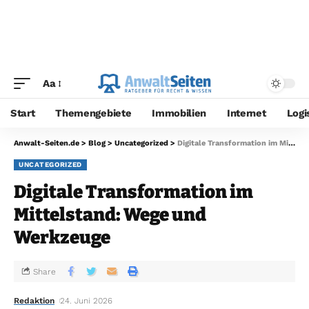
Aa
Start
Themengebiete
Immobilien
Internet
Logi
Anwalt-Seiten.de
>
Blog
>
Uncategorized
>
Digitale Transformation im Mittelstand: Wege und Werkzeuge
UNCATEGORIZED
Digitale Transformation im
Mittelstand: Wege und
Werkzeuge
Share
Redaktion
24. Juni 2026