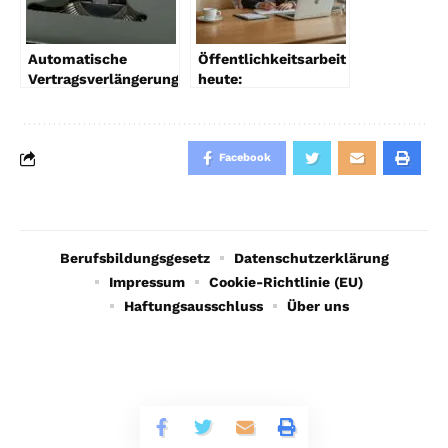
Automatische
Öffentlichkeitsarbeit
Vertragsverlängerung
heute:
Kündigung: So
Glaubwürdigkeit als
wehren Sie sich
zentrales Kapital
Facebook
Berufsbildungsgesetz
Datenschutzerklärung
Impressum
Cookie-Richtlinie (EU)
Haftungsausschluss
Über uns