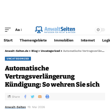
Aa
Start
Themengebiete
Immobilien
Internet
Logi
Anwalt-Seiten.de
>
Blog
>
Uncategorized
>
Automatische Vertragsverlängerung Kündigung: So wehren Sie sich
UNCATEGORIZED
Automatische
Vertragsverlängerung
Kündigung: So wehren Sie sich
Share
Anwalt-Seiten
19. Mai 2026