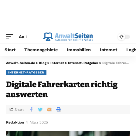
Aa
Start
Themengebiete
Immobilien
Internet
Logi
Anwalt-Seiten.de
>
Blog
>
Internet
>
Internet-Ratgeber
>
Digitale Fahrerkarten richtig auswerten
INTERNET-RATGEBER
Digitale Fahrerkarten richtig
auswerten
Share
Redaktion
1. März 2025