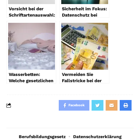
Vorsicht bei der
Sicherheit im Fokus:
Schriftartenauswahl:
Datenschutz bei
Die häufigsten
Desk Booking
Lizenzfallen und wie
Software
Sie sie umgehen
Wasserbetten:
Vermeiden Sie
Welche gesetzlichen
Fallstricke bei der
Vorschriften
Entgeltabrechnung:
schützen Ihre
Ein Leitfaden
Gesundheit?
Facebook
Berufsbildungsgesetz
Datenschutzerklärung