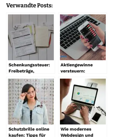
Verwandte Posts:
Schenkungssteuer:
Aktiengewinne
Freibeträge,
versteuern:
Steuersätze und
Freibeträge,
Tipps
Steuersätze &
Optimierungstipps
Schutzbrille online
Wie modernes
kaufen: Tipps für
Webdesign und