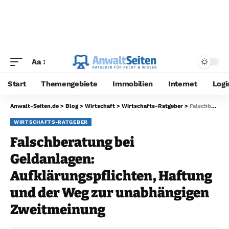
Aa
Start
Themengebiete
Immobilien
Internet
Logi
Anwalt-Seiten.de
>
Blog
>
Wirtschaft
>
Wirtschafts-Ratgeber
>
Falschberatung bei Geldanlagen: Aufklärungspflichten, Haftung und der Weg zur unabhängigen Zweitmeinung
WIRTSCHAFTS-RATGEBER
Falschberatung bei
Geldanlagen:
Aufklärungspflichten, Haftung
und der Weg zur unabhängigen
Zweitmeinung