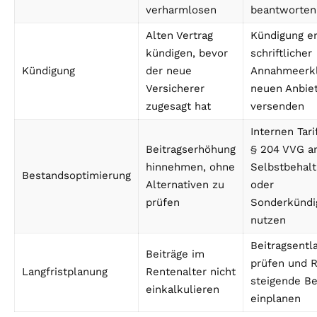
verharmlosen
beantworten
Alten Vertrag
Kündigung er
kündigen, bevor
schriftlicher
Kündigung
der neue
Annahmeerkl
Versicherer
neuen Anbie
zugesagt hat
versenden
Internen Tar
Beitragserhöhung
§ 204 VVG an
hinnehmen, ohne
Selbstbehal
Bestandsoptimierung
Alternativen zu
oder
prüfen
Sonderkündi
nutzen
Beitragsentl
Beiträge im
prüfen und R
Langfristplanung
Rentenalter nicht
steigende Be
einkalkulieren
einplanen