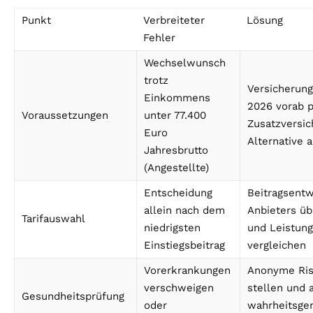
Punkt
Verbreiteter
Lösung
Fehler
Wechselwunsch
trotz
Versicherung
Einkommens
2026 vorab p
Voraussetzungen
unter 77.400
Zusatzversic
Euro
Alternative 
Jahresbrutto
(Angestellte)
Entscheidung
Beitragsentw
allein nach dem
Anbieters üb
Tarifauswahl
niedrigsten
und Leistun
Einstiegsbeitrag
vergleichen
Vorerkrankungen
Anonyme Ris
verschweigen
stellen und 
Gesundheitsprüfung
oder
wahrheitsg