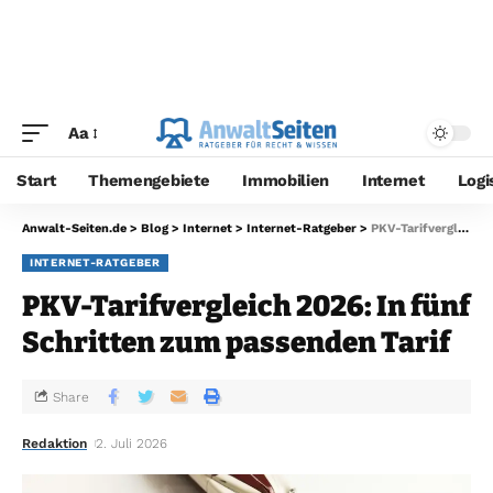
Aa
Start
Themengebiete
Immobilien
Internet
Logi
Anwalt-Seiten.de
>
Blog
>
Internet
>
Internet-Ratgeber
>
PKV-Tarifvergleich 2026: In fünf Schritten zum passenden Tarif
INTERNET-RATGEBER
PKV-Tarifvergleich 2026: In fünf
Schritten zum passenden Tarif
Share
Redaktion
2. Juli 2026