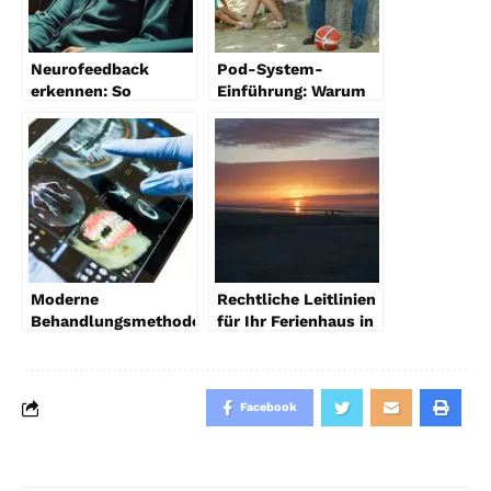
Neurofeedback
Pod-System-
erkennen: So
Einführung: Warum
funktioniert
Pod-E-Zigaretten
Gehirntraining
ideal für Einsteiger
sind
Moderne
Rechtliche Leitlinien
Behandlungsmethoden
für Ihr Ferienhaus in
in der
Ostfriesland – So
Kieferorthopädie
sind Sie auf der
sicheren Seite
Facebook