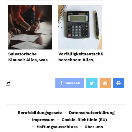
Rückerhaltung &
Verständnis und
Gutschrift erklärt
Bedeutung
Salvatorische
Vorfälligkeitsentschädigung
Klausel: Alles, was
berechnen: Alles,
Sie wissen müssen
was Sie wissen
müssen
Facebook
Berufsbildungsgesetz
Datenschutzerklärung
Impressum
Cookie-Richtlinie (EU)
Haftungsausschluss
Über uns