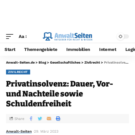
Aa
Start
Themengebiete
Immobilien
Internet
Logi
Anwalt-Seiten.de
>
Blog
>
Gesellschaftliches
>
Zivilrecht
>
Privatinsolvenz: Dauer, Vor- und Nachteile sowie Schuldenfreiheit
ZIVILRECHT
Privatinsolvenz: Dauer, Vor-
und Nachteile sowie
Schuldenfreiheit
Share
Anwalt-Seiten
29. März 2023