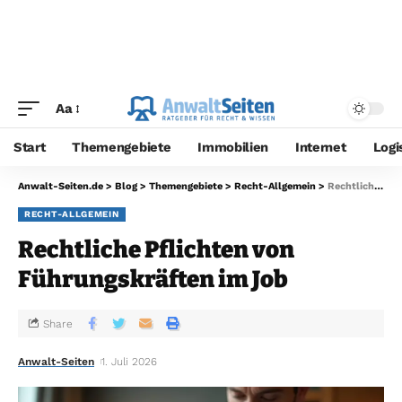
Aa
Start
Themengebiete
Immobilien
Internet
Logi
Anwalt-Seiten.de
>
Blog
>
Themengebiete
>
Recht-Allgemein
>
Rechtliche Pflichten von Führungskräften im Job
RECHT-ALLGEMEIN
Rechtliche Pflichten von
Führungskräften im Job
Share
Anwalt-Seiten
1. Juli 2026