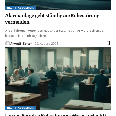
RECHT-ALLGEMEIN
Alarmanlage geht ständig an: Ruhestörung
vermeiden
Als erfahrener Autor des Redaktionsteams von Anwalt-Seiten.de
befasse ich mich täglich mit
…
Anwalt-Seiten
22. August 2024
RECHT-ALLGEMEIN
Umzug Sonntag Ruhestörung: Was ist erlaubt?