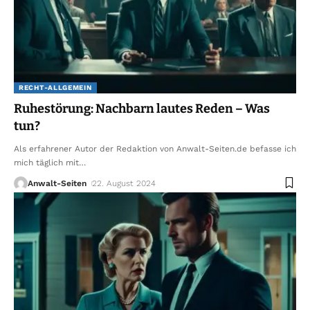
RECHT-ALLGEMEIN
Ruhestörung: Nachbarn lautes Reden – Was
tun?
Als erfahrener Autor der Redaktion von Anwalt-Seiten.de befasse ich
mich täglich mit
…
Anwalt-Seiten
22. August 2024