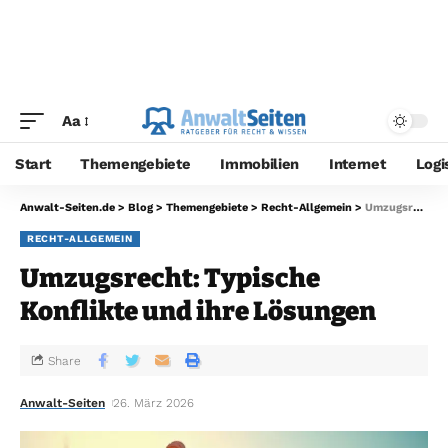
Aa
Start
Themengebiete
Immobilien
Internet
Logi
Anwalt-Seiten.de
>
Blog
>
Themengebiete
>
Recht-Allgemein
>
Umzugsrecht: Typische Konflikte und ihre Lösungen
RECHT-ALLGEMEIN
Umzugsrecht: Typische
Konflikte und ihre Lösungen
Share
Anwalt-Seiten
26. März 2026