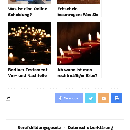
Was ist eine Online
Erbschein
Scheidung?
beantragen: Was Sie
wissen müssen
Berliner Testament:
Ab wann ist man
Vor- und Nachteile
rechtmäßiger Erbe?
für Erblasser und
Erben
Facebook
Berufsbildungsgesetz
Datenschutzerklärung