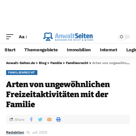
Aa
Start
Themengebiete
Immobilien
Internet
Logi
Anwalt-Seiten.de
>
Blog
>
Familie
>
Familienrecht
>
Arten von ungewöhnlichen Freizeitaktivitäten mit der Familie
FAMILIENRECHT
Arten von ungewöhnlichen
Freizeitaktivitäten mit der
Familie
Share
Redaktion
15. Juli 2025