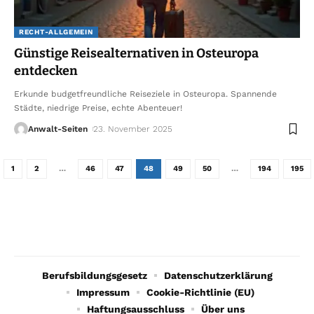
RECHT-ALLGEMEIN
Günstige Reisealternativen in Osteuropa
entdecken
Erkunde budgetfreundliche Reiseziele in Osteuropa. Spannende
Städte, niedrige Preise, echte Abenteuer!
Anwalt-Seiten
23. November 2025
1
2
…
46
47
48
49
50
…
194
195
Berufsbildungsgesetz
Datenschutzerklärung
Impressum
Cookie-Richtlinie (EU)
Haftungsausschluss
Über uns