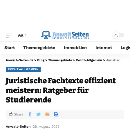
Aa
Start
Themengebiete
Immobilien
Internet
Logi
Anwalt-Seiten.de
>
Blog
>
Themengebiete
>
Recht-Allgemein
>
Juristische Fachtexte effizient meistern: Ratgeber für Studierende
RECHT-ALLGEMEIN
Juristische Fachtexte effizient
meistern: Ratgeber für
Studierende
Share
Anwalt-Seiten
28. August 2025