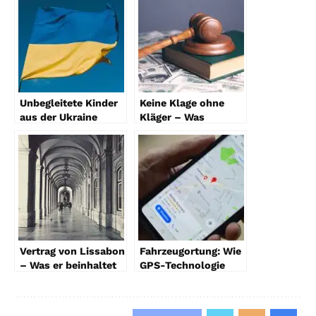
Unbegleitete Kinder
Keine Klage ohne
aus der Ukraine
Kläger – Was
aufnehmen –
bedeutet diese
Rechtslage,
Aussage?
Vorgehensweise &
Infos
Vertrag von Lissabon
Fahrzeugortung: Wie
– Was er beinhaltet
GPS-Technologie
und warum er
Unternehmen dabei
wichtig ist
hilft, ihre Flotten zu
verwalten