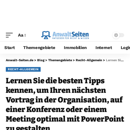
Aa
Start
Themengebiete
Immobilien
Internet
Logi
Anwalt-Seiten.de
>
Blog
>
Themengebiete
>
Recht-Allgemein
>
Lernen Sie die besten Tipps kennen, um Ihren nächsten Vortrag in der Organisation, auf einer Konferenz oder einem Meeting optimal mit PowerPoint zu gestalten
RECHT-ALLGEMEIN
Lernen Sie die besten Tipps
kennen, um Ihren nächsten
Vortrag in der Organisation, auf
einer Konferenz oder einem
Meeting optimal mit PowerPoint
zu gestalten