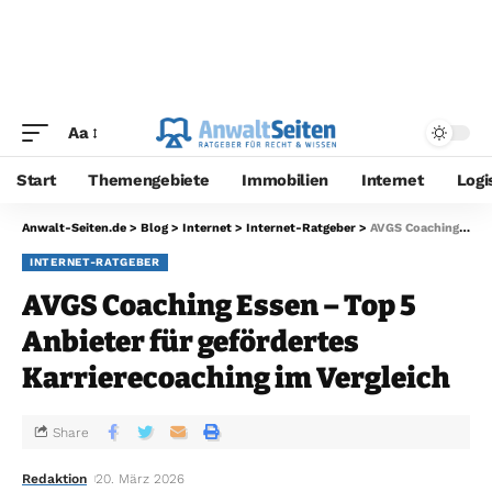
Aa
Start
Themengebiete
Immobilien
Internet
Logi
Anwalt-Seiten.de
>
Blog
>
Internet
>
Internet-Ratgeber
>
AVGS Coaching Essen – Top 5 Anbieter für gefördertes Karrierecoaching im Vergleich
INTERNET-RATGEBER
AVGS Coaching Essen – Top 5
Anbieter für gefördertes
Karrierecoaching im Vergleich
Share
Redaktion
20. März 2026