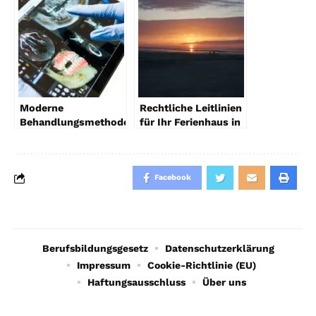
Gehirntraining
ideal für Einsteiger
sind
Moderne
Rechtliche Leitlinien
Behandlungsmethoden
für Ihr Ferienhaus in
in der
Ostfriesland – So
Kieferorthopädie
sind Sie auf der
sicheren Seite
Facebook
Berufsbildungsgesetz
Datenschutzerklärung
Impressum
Cookie-Richtlinie (EU)
Haftungsausschluss
Über uns