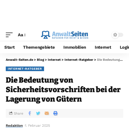
Aa
Start
Themengebiete
Immobilien
Internet
Logi
Anwalt-Seiten.de
>
Blog
>
Internet
>
Internet-Ratgeber
>
Die Bedeutung von Sicherheitsvorschriften bei der Lagerung von Gütern
INTERNET-RATGEBER
Die Bedeutung von
Sicherheitsvorschriften bei der
Lagerung von Gütern
Share
Redaktion
1. Februar 2025