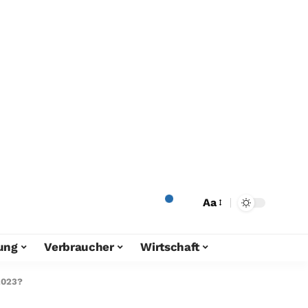
Aa
ung
Verbraucher
Wirtschaft
2023?