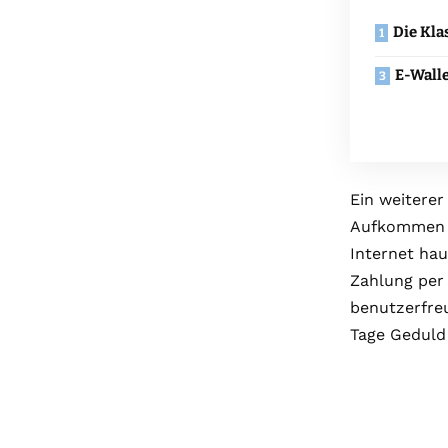
Die Kla
E-Walle
Ein weiterer
Aufkommen n
Internet ha
Zahlung per
benutzerfreu
Tage Geduld