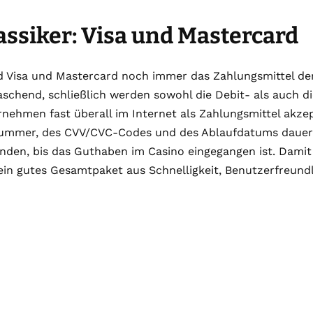
assiker: Visa und Mastercard
nd Visa und Mastercard noch immer das Zahlungsmittel der
schend, schließlich werden sowohl die Debit- als auch di
nehmen fast überall im Internet als Zahlungsmittel akze
ummer, des CVV/CVC-Codes und des Ablaufdatums dauert 
den, bis das Guthaben im Casino eingegangen ist. Damit 
in gutes Gesamtpaket aus Schnelligkeit, Benutzerfreund