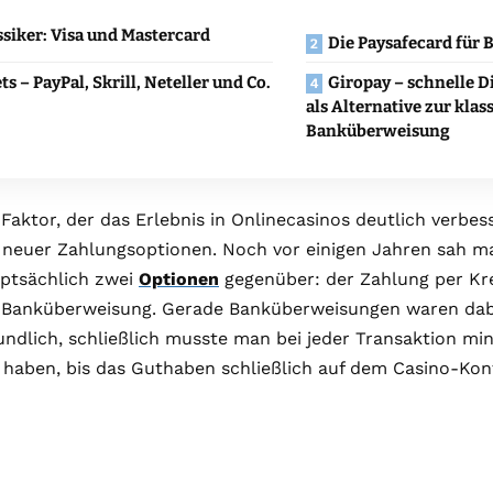
ssiker: Visa und Mastercard
Die Paysafecard für 
ts – PayPal, Skrill, Neteller und Co.
Giropay – schnelle 
als Alternative zur klas
Banküberweisung
 Faktor, der das Erlebnis in Onlinecasinos deutlich verbess
euer Zahlungsoptionen. Noch vor einigen Jahren sah ma
uptsächlich zwei
Optionen
gegenüber: der Zahlung per Kre
 Banküberweisung. Gerade Banküberweisungen waren dab
ndlich, schließlich musste man bei jeder Transaktion min
 haben, bis das Guthaben schließlich auf dem Casino-Kon