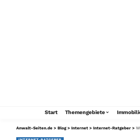
Start
Themengebiete
Immobili
Anwalt-Seiten.de
>
Blog
>
Internet
>
Internet-Ratgeber
>
W
INTERNET-RATGEBER