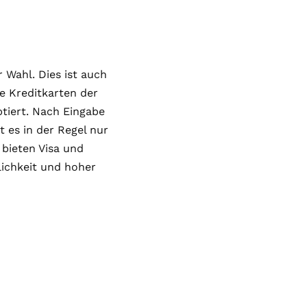
 Wahl. Dies ist auch
e Kreditkarten der
ptiert. Nach Eingabe
es in der Regel nur
bieten Visa und
lichkeit und hoher