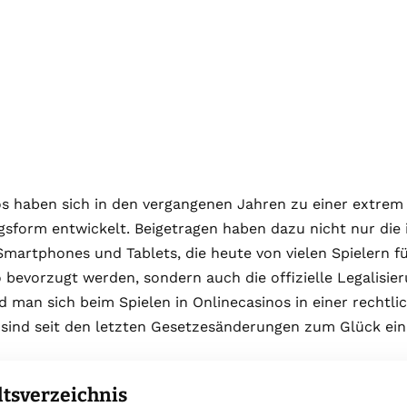
s haben sich in den vergangenen Jahren zu einer extrem
gsform entwickelt. Beigetragen haben dazu nicht nur die
martphones und Tablets, die heute von vielen Spielern f
 bevorzugt werden, sondern auch die offizielle Legalisie
 man sich beim Spielen in Onlinecasinos in einer rechtl
 sind seit den letzten Gesetzesänderungen zum Glück ein f
ltsverzeichnis