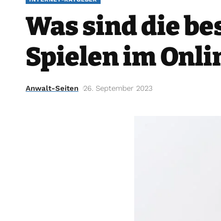
Was sind die be
Spielen im Onli
Anwalt-Seiten
26. September 2023