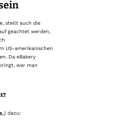
sein
, stellt auch die
rauf geachtet werden,
ch
dem US-amerikanischen
ben. Da eBakery
bringt, war man
kt?
e
„) dazu: