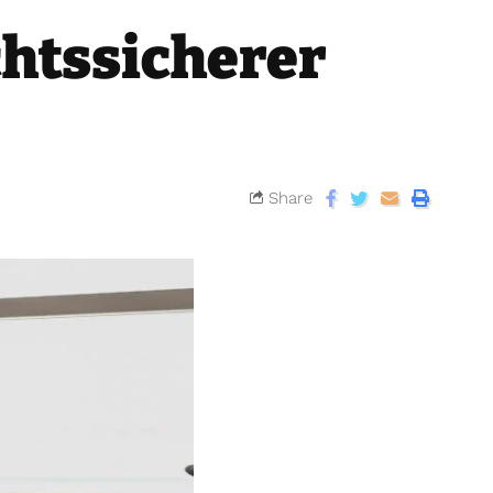
chtssicherer
Share