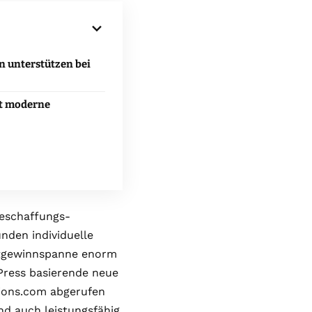
 unterstützen bei
lt moderne
Beschaffungs-
nden individuelle
amtgewinnspanne enorm
Press basierende neue
tions.com abgerufen
nd auch leistungsfähig