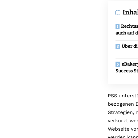
Inha
Rechts
auch auf d
Über d
eBaker
Success S
PSS unterst
bezogenen D
Strategien,
verkürzt wer
Webseite von
werden kann.