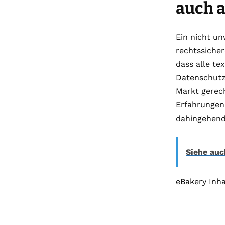
auch a
Ein nicht un
rechtssicher
dass alle te
Datenschutz
Markt gerech
Erfahrungen 
dahingehend 
Siehe auc
eBakery Inh