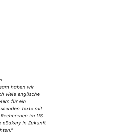
en
Team haben wir
h viele englische
lem für ein
assenden Texte mit
d-Recherchen im US-
e eBakery in Zukunft
hten.“