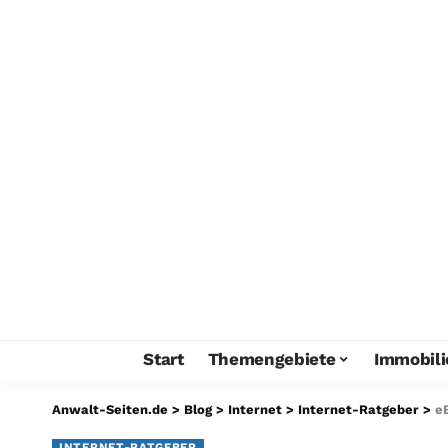
Start
Themengebiete
Immobili
Anwalt-Seiten.de
>
Blog
>
Internet
>
Internet-Ratgeber
>
e
INTERNET-RATGEBER