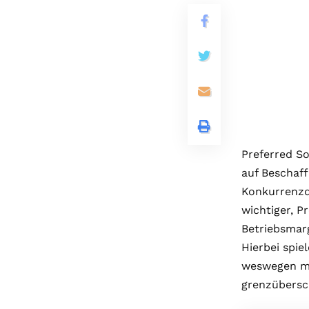
Preferred So
auf Beschaff
Konkurrenzd
wichtiger, P
Betriebsmarg
Hierbei spie
weswegen man
grenzübersc