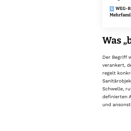
WEG-Re
Mehrfami
Was „b
Der Begriff 
verankert, d
regelt konk
Sanitärobje
Schwelle, r
definierten
und ansonste