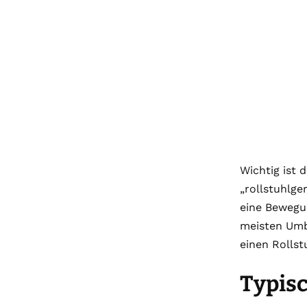
Wichtig ist 
„rollstuhlge
eine Bewegun
meisten Umba
einen Rollst
Typis