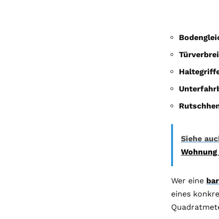
Bodenglei
Türverbrei
Haltegriff
Unterfahr
Rutschhe
Siehe auc
Wohnung k
Wer eine
bar
eines konkre
Quadratmete