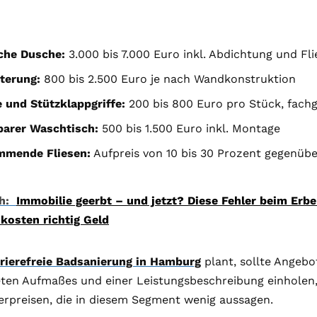
che Dusche:
3.000 bis 7.000 Euro inkl. Abdichtung und Fl
terung:
800 bis 2.500 Euro je nach Wandkonstruktion
e und Stützklappgriffe:
200 bis 800 Euro pro Stück, fach
barer Waschtisch:
500 bis 1.500 Euro inkl. Montage
mmende Fliesen:
Aufpreis von 10 bis 30 Prozent gegenüb
h:
Immobilie geerbt – und jetzt? Diese Fehler beim Erb
osten richtig Geld
rierefreie Badsanierung in Hamburg
plant, sollte Angebo
ten Aufmaßes und einer Leistungsbeschreibung einholen, 
rpreisen, die in diesem Segment wenig aussagen.