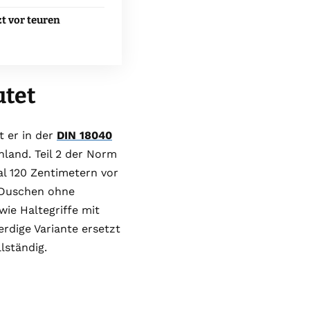
zt vor teuren
utet
t er in der
DIN 18040
hland. Teil 2 der Norm
l 120 Zentimetern vor
e Duschen ohne
e Haltegriffe mit
rdige Variante ersetzt
lständig.