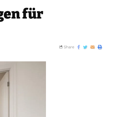
gen für
Share