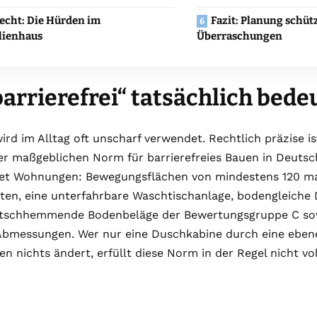
cht: Die Hürden im
Fazit: Planung schüt
lienhaus
Überraschungen
arrierefrei“ tatsächlich bede
wird im Alltag oft unscharf verwendet. Rechtlich präzise is
er maßgeblichen Norm für barrierefreies Bauen in Deutsc
ret Wohnungen: Bewegungsflächen von mindestens 120 ma
kten, eine unterfahrbare Waschtischanlage, bodengleich
utschhemmende Bodenbeläge der Bewertungsgruppe C sowi
 Abmessungen. Wer nur eine Duschkabine durch eine ebene
n nichts ändert, erfüllt diese Norm in der Regel nicht vol