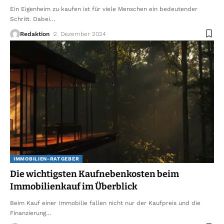
Ein Eigenheim zu kaufen ist für viele Menschen ein bedeutender
Schritt. Dabei
…
Redaktion
2. Dezember 2024
IMMOBILIEN-RATGEBER
Die wichtigsten Kaufnebenkosten beim
Immobilienkauf im Überblick
Beim Kauf einer Immobilie fallen nicht nur der Kaufpreis und die
Finanzierung
…