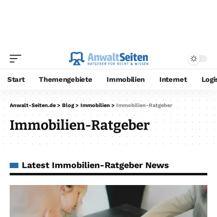
Start
Themengebiete
Immobilien
Internet
Logi
Anwalt-Seiten.de
>
Blog
>
Immobilien
>
Immobilien-Ratgeber
Immobilien-Ratgeber
Latest Immobilien-Ratgeber News