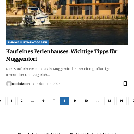
IMMOBILIEN-RATGEBER
Kauf eines Ferienhauses: Wichtige Tipps für
Muggendorf
Der Kauf ein Ferienhaus in Muggendorf kann eine großartige
Investition und zugleich
…
Redaktion
10. Oktober 2024
1
2
…
6
7
8
9
10
…
13
14