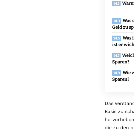
Warum
Was s
Geld zu s
Was i
ist er wic
Welch
Sparen?
Wie w
Sparen?
Das Verstän
Basis zu sch
hervorheben 
die zu den 