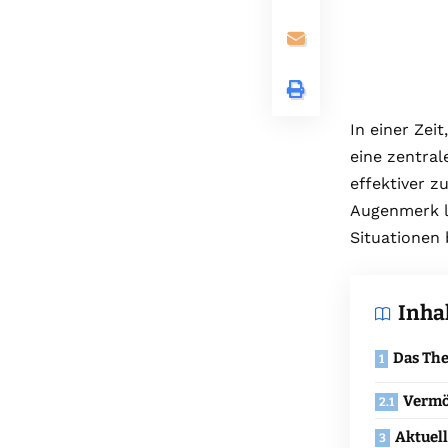
In einer Zeit
eine zentral
effektiver z
Augenmerk l
Situationen 
Inha
Das Th
Vermö
Aktuel