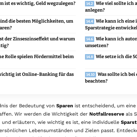
 ist es wichtig, Geld wegzulegen?
Wie viel sollte ich 
anlegen?
ind die besten Möglichkeiten, um
Wie kann ich eine 
paren?
Sparstrategie entwicke
st der Zinseszinseffekt und warum
Wie kann ich auto
htig?
umsetzen?
e Rolle spielen Fördermittel beim
Wie setze ich die 
ichtig ist Online-Banking für das
Was sollte ich bei
beachten?
dnis der Bedeutung von
Sparen
ist entscheidend, um eine 
affen. Wir werden die Wichtigkeit der
Notfallreserve
als S
und erläutern, wie wichtig es ist, eine individuelle
Sparst
persönlichen Lebensumständen und Zielen passt. Entdecke