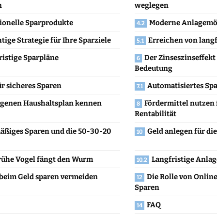
n
weglegen
tionelle Sparprodukte
Moderne Anlagemö
htige Strategie für Ihre Sparziele
Erreichen von langf
ristige Sparpläne
Der Zinseszinseffekt
Bedeutung
ür sicheres Sparen
Automatisiertes Sp
igenen Haushaltsplan kennen
Fördermittel nutzen 
Rentabilität
äßiges Sparen und die 50-30-20
Geld anlegen für di
rühe Vogel fängt den Wurm
Langfristige Anlag
 beim Geld sparen vermeiden
Die Rolle von Onli
Sparen
FAQ