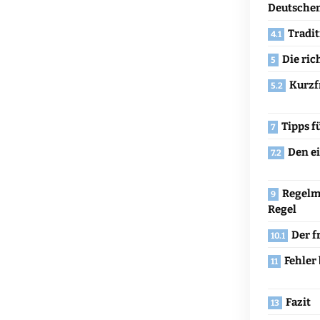
Deutsche
Tradi
Die ric
Kurzf
Tipps f
Den e
Regelm
Regel
Der f
Fehler
Fazit