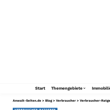
Start
Themengebiete
Immobili
Anwalt-Seiten.de
>
Blog
>
Verbraucher
>
Verbraucher-Ratg
VERBRAUCHER-RATGEBER