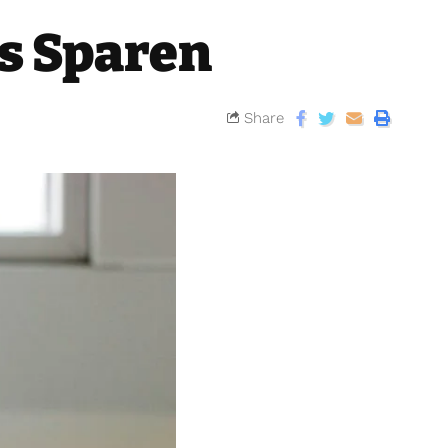
es Sparen
Share