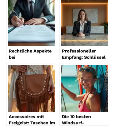
Rechtliche Aspekte
Professioneller
bei
Empfang: Schlüssel
Hausverwaltungsverträgen
zum Erfolg
2026
Accessoires mit
Die 10 besten
Freigeist: Taschen im
Windsurf-
Boho-Stil
Zubehörteile für
Anfänger