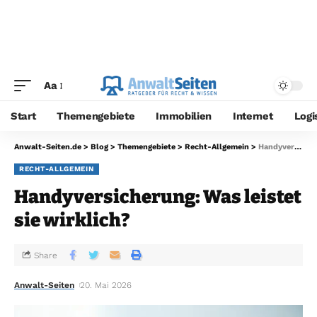
Aa
Start
Themengebiete
Immobilien
Internet
Logi
Anwalt-Seiten.de
>
Blog
>
Themengebiete
>
Recht-Allgemein
>
Handyversicherung: Was leistet sie wirklich?
RECHT-ALLGEMEIN
Handyversicherung: Was leistet
sie wirklich?
Share
Anwalt-Seiten
20. Mai 2026