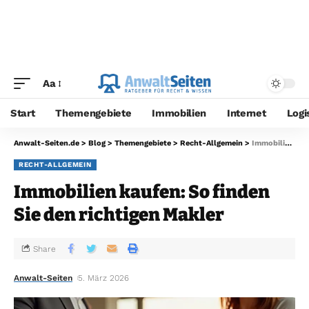
Aa
Start
Themengebiete
Immobilien
Internet
Logi
Anwalt-Seiten.de
>
Blog
>
Themengebiete
>
Recht-Allgemein
>
Immobilien kaufen: So finden Sie den richtigen Makler
RECHT-ALLGEMEIN
Immobilien kaufen: So finden
Sie den richtigen Makler
Share
Anwalt-Seiten
5. März 2026