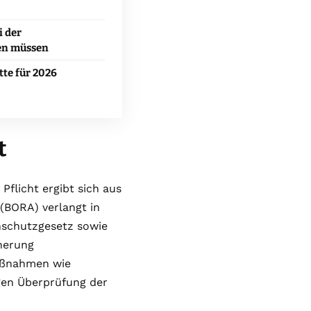
i der
ten müssen
tte für 2026
t
 Pflicht ergibt sich aus
(BORA) verlangt in
nschutzgesetz sowie
herung
aßnahmen wie
gen Überprüfung der