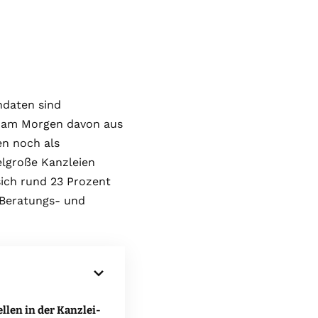
ndaten sind
rt am Morgen davon aus
en noch als
telgroße Kanzleien
sich rund 23 Prozent
Beratungs- und
len in der Kanzlei-