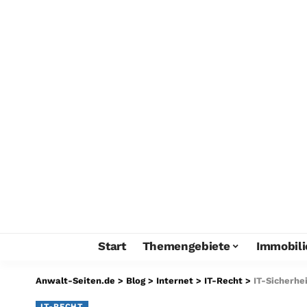
Start
Themengebiete
Immobili
Anwalt-Seiten.de
>
Blog
>
Internet
>
IT-Recht
>
IT-Sicherhe
IT-RECHT