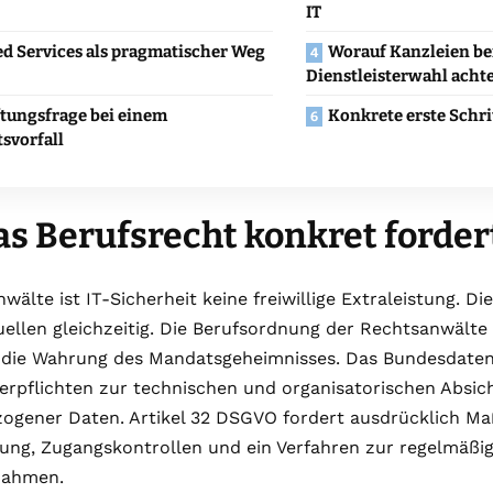
IT
d Services als pragmatischer Weg
Worauf Kanzleien be
Dienstleisterwahl ach
ftungsfrage bei einem
Konkrete erste Schri
svorfall
s Berufsrecht konkret forder
älte ist IT-Sicherheit keine freiwillige Extraleistung. Die
llen gleichzeitig. Die Berufsordnung der Rechtsanwälte 
 die Wahrung des Mandatsgeheimnisses. Das Bundesdate
erpflichten zur technischen und organisatorischen Absic
ogener Daten. Artikel 32 DSGVO fordert ausdrücklich M
lung, Zugangskontrollen und ein Verfahren zur regelmäßi
ahmen.