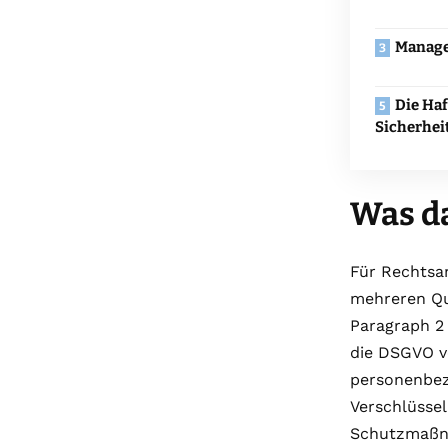
Manage
Die Ha
Sicherheit
Was da
Für Rechtsanw
mehreren Que
Paragraph 2
die DSGVO v
personenbez
Verschlüsse
Schutzmaßn