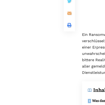
Ein Ransomw
verschlüssel
einer Erpres
unwahrschein
bittere Real
aller gemel
Dienstleistu
Inha
Was das