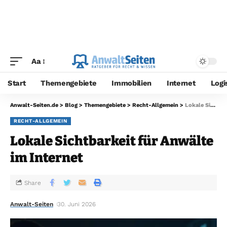
Aa
Start
Themengebiete
Immobilien
Internet
Logi
Anwalt-Seiten.de
>
Blog
>
Themengebiete
>
Recht-Allgemein
>
Lokale Sichtbarkeit für Anwälte im Internet
RECHT-ALLGEMEIN
Lokale Sichtbarkeit für Anwälte
im Internet
Share
Anwalt-Seiten
30. Juni 2026