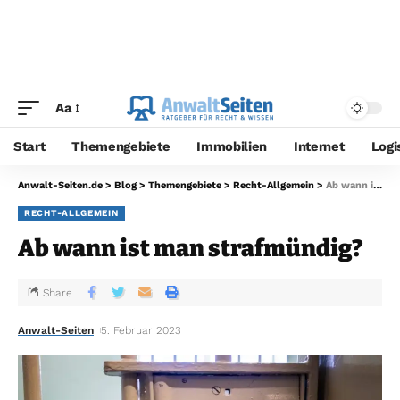
Aa
Start
Themengebiete
Immobilien
Internet
Logi
Anwalt-Seiten.de
>
Blog
>
Themengebiete
>
Recht-Allgemein
>
Ab wann ist man strafmündig?
RECHT-ALLGEMEIN
Ab wann ist man strafmündig?
Share
Anwalt-Seiten
5. Februar 2023