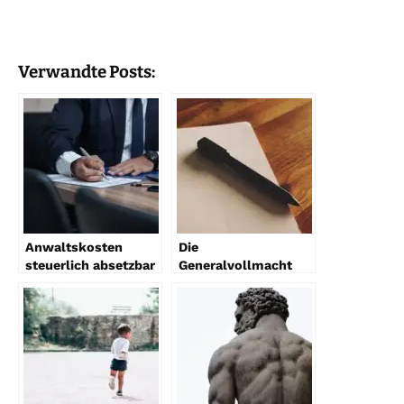
Verwandte Posts:
Anwaltskosten
Die
steuerlich absetzbar
Generalvollmacht
– Diese Regelungen
über den Tod hinaus:
gelten
Was Sie wissen
müssen