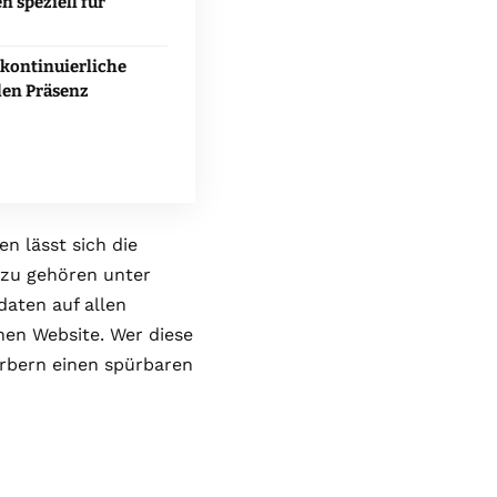
n speziell für
kontinuierliche
len Präsenz
n lässt sich die
azu gehören unter
daten auf allen
nen Website. Wer diese
erbern einen spürbaren