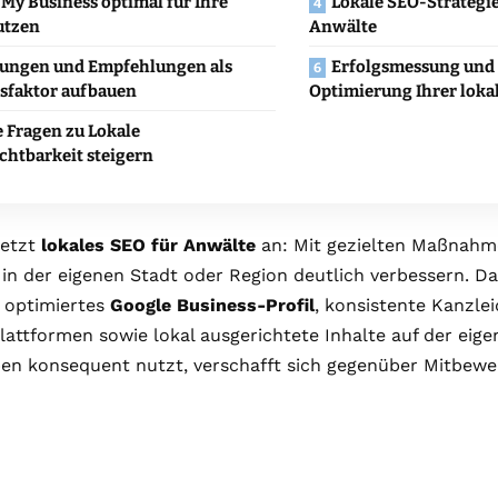
My Business optimal für Ihre
Lokale SEO-Strategie
utzen
Anwälte
ungen und Empfehlungen als
Erfolgsmessung und 
sfaktor aufbauen
Optimierung Ihrer loka
 Fragen zu Lokale
chtbarkeit steigern
setzt
lokales SEO für Anwälte
an: Mit gezielten Maßnahme
 in der eigenen Stadt oder Region deutlich verbessern. D
 optimiertes
Google Business-Profil
, konsistente Kanzlei
lattformen sowie lokal ausgerichtete Inhalte auf der eige
ben konsequent nutzt, verschafft sich gegenüber Mitbew