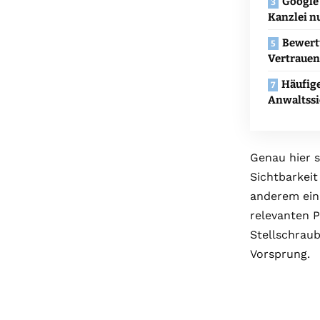
Google 
Kanzlei n
Bewert
Vertrauen
Häufige
Anwaltssi
Genau hier 
Sichtbarkeit
anderem ein
relevanten P
Stellschrau
Vorsprung.