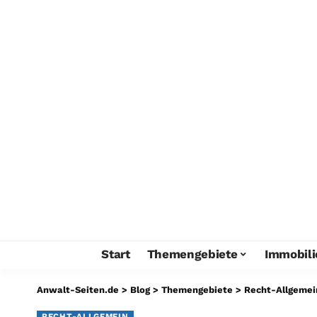
Start
Themengebiete
Immobili
Anwalt-Seiten.de
>
Blog
>
Themengebiete
>
Recht-Allgemei
RECHT-ALLGEMEIN