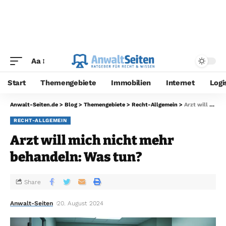
Aa
Start
Themengebiete
Immobilien
Internet
Logi
Anwalt-Seiten.de
>
Blog
>
Themengebiete
>
Recht-Allgemein
>
Arzt will mich nicht mehr behandeln: Was tun?
RECHT-ALLGEMEIN
Arzt will mich nicht mehr
behandeln: Was tun?
Share
Anwalt-Seiten
20. August 2024