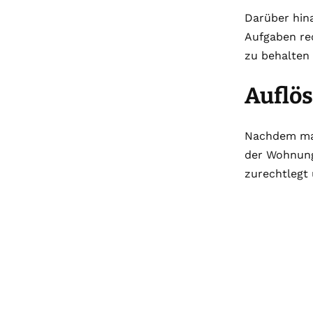
Darüber hina
Aufgaben rec
zu behalten
Auflö
Nachdem man
der Wohnung 
zurechtlegt 