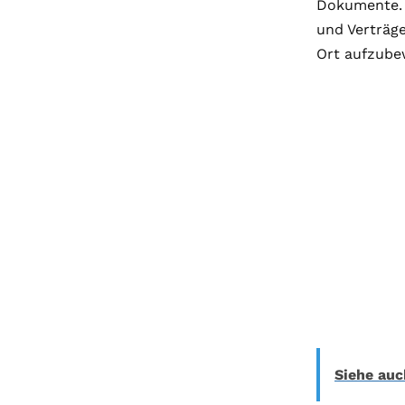
Dokumente. 
und Verträg
Ort aufzubew
Siehe auc