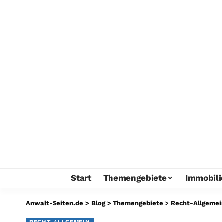
Start
Themengebiete
Immobili
Anwalt-Seiten.de
>
Blog
>
Themengebiete
>
Recht-Allgemei
RECHT-ALLGEMEIN