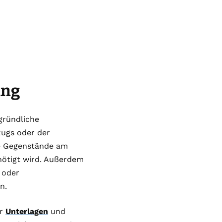
ung
gründliche
zugs oder der
ie Gegenstände am
nötigt wird. Außerdem
 oder
n.
er
Unterlagen
und