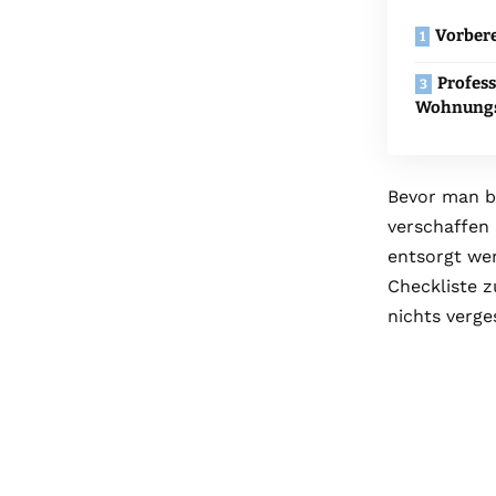
Vorber
Profess
Wohnungs
Bevor man b
verschaffen
entsorgt werd
Checkliste z
nichts verge