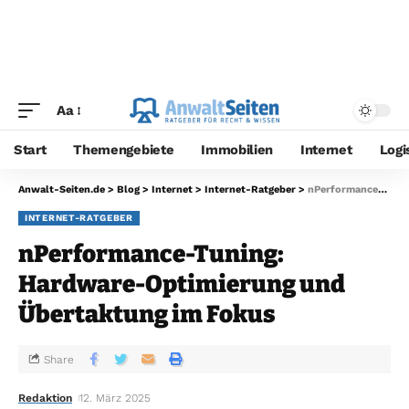
Aa
Start
Themengebiete
Immobilien
Internet
Logi
Anwalt-Seiten.de
>
Blog
>
Internet
>
Internet-Ratgeber
>
nPerformance-Tuning: Hardware-Optimierung und Übertaktung im Fokus
INTERNET-RATGEBER
nPerformance-Tuning:
Hardware-Optimierung und
Übertaktung im Fokus
Share
Redaktion
12. März 2025