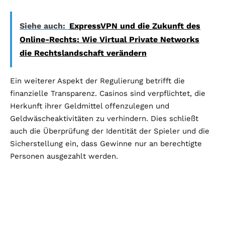
Siehe auch:
ExpressVPN und die Zukunft des
Online-Rechts: Wie Virtual Private Networks
die Rechtslandschaft verändern
Ein weiterer Aspekt der Regulierung betrifft die
finanzielle Transparenz. Casinos sind verpflichtet, die
Herkunft ihrer Geldmittel offenzulegen und
Geldwäscheaktivitäten zu verhindern. Dies schließt
auch die Überprüfung der Identität der Spieler und die
Sicherstellung ein, dass Gewinne nur an berechtigte
Personen ausgezahlt werden.