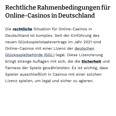
Rechtliche Rahmenbedingungen für
Online-Casinos in Deutschland
Die
rechtliche
Situation für Online-Casinos in
Deutschland ist komplex. Seit der Einführung des
neuen Glücksspielstaatsvertrags im Jahr 2021 sind
Online-Casinos mit einer Lizenz der
deutschen
Glücksspielbehörde (GGL)
legal. Diese Lizenzierung
bringt strenge Auflagen mit sich, die die
Sicherheit
und
Fairness der Spiele gewährleisten. Es ist wichtig, dass
Spieler ausschließlich in Casinos mit einer solchen
Lizenz spielen, um legal und sicher zu agieren.