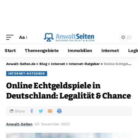
Aa
Start
Themengebiete
Immobilien
Internet
Logi
Anwalt-Seiten.de
>
Blog
>
Internet
>
Internet-Ratgeber
>
Online Echtgeldspiele in Deutschland: Legalität & Chance
INTERNET-RATGEBER
Online Echtgeldspiele in
Deutschland: Legalität & Chance
Share
Anwalt-Seiten
20. November 2023