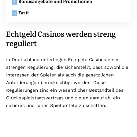
Bonusangebote und Promotionen
Fazit
Echtgeld Casinos werden streng
reguliert
In Deutschland unterliegen Echtgeld Casinos einer
strengen Regulierung, die sicherstellt, dass sowohl die
Interessen der Spieler als auch die gesetzlichen
Anforderungen berücksichtigt werden. Diese
Regulierungen sind ein wesentlicher Bestandteil des
Glücksspielstaatsvertrags und zielen darauf ab, ein
sicheres und faires Spielumfeld zu schaffen.