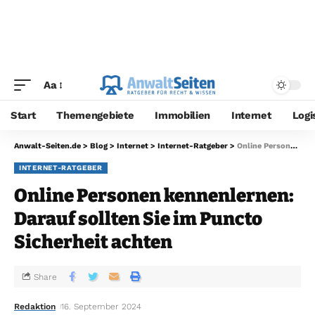
Aa
Start
Themengebiete
Immobilien
Internet
Logi
Anwalt-Seiten.de
>
Blog
>
Internet
>
Internet-Ratgeber
>
Online Personen kennenlernen: Darauf sollten Sie im Puncto Sicherheit achten
INTERNET-RATGEBER
Online Personen kennenlernen:
Darauf sollten Sie im Puncto
Sicherheit achten
Share
Redaktion
16. September 2024