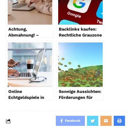
Achtung,
Backlinks kaufen:
Abmahnung! –
Rechtliche Grauzone
Onlineshop im Jahr
und SEO-Risiken
2023 rechtssicher
gestalten
Online
Sonnige Aussichten:
Echtgeldspiele in
Förderungen für
Deutschland:
Solar und
Legalität & Chance
Balkonkraftwerke
Facebook