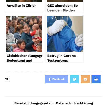
Anwälte in Zürich
GEZ abmelden: So
beenden Sie den
Rundfunkbeitrag
richtig
Gleichbehandlungsgrundsatz:
Betrug in Corona-
Bedeutung und
Testzentren:
Anwendung im
Hintergründe und
Rechtsalltag
Folgen
Facebook
Berufsbildungsgesetz
Datenschutzerklärung