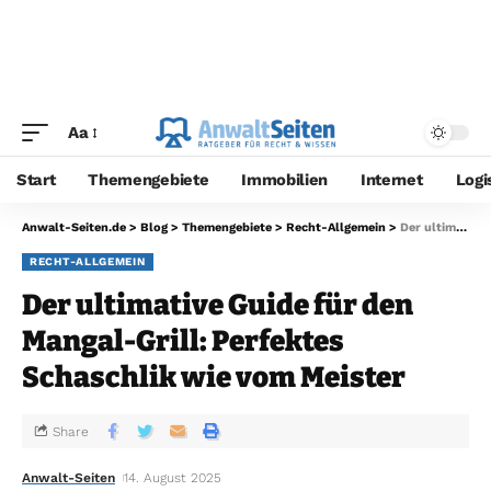
Aa
Start
Themengebiete
Immobilien
Internet
Logi
Anwalt-Seiten.de
>
Blog
>
Themengebiete
>
Recht-Allgemein
>
Der ultimative Guide für den Mangal-Grill: Perfektes Schaschlik wie vom Meister
RECHT-ALLGEMEIN
Der ultimative Guide für den
Mangal-Grill: Perfektes
Schaschlik wie vom Meister
Share
Anwalt-Seiten
14. August 2025