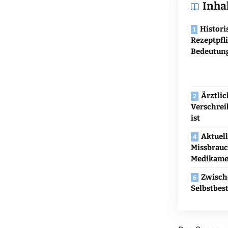
Inha
Histori
Rezeptpfli
Bedeutun
Ärztli
Verschrei
ist
Aktuell
Missbrauc
Medikame
Zwisch
Selbstbe