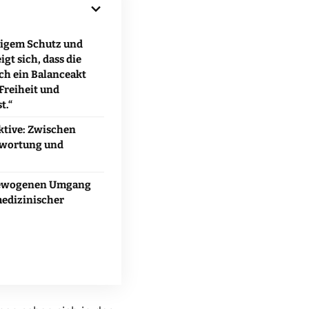
igem Schutz und
t sich, dass die
ch ein Balanceakt
Freiheit und
t.“
ktive: Zwischen
twortung und
gewogenen Umgang
medizinischer