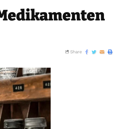
u Medikamenten
Share