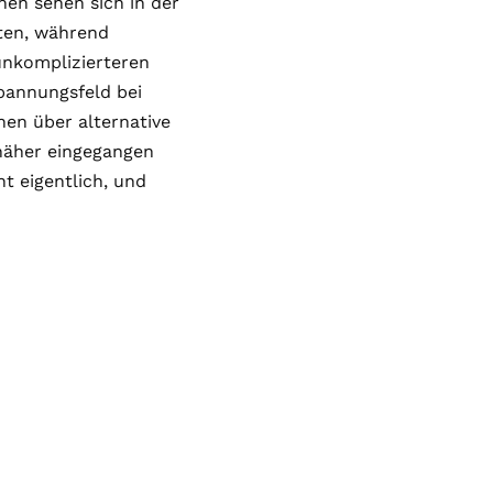
nen sehen sich in der
ten, während
unkomplizierteren
pannungsfeld bei
nen über alternative
 näher eingegangen
ht eigentlich, und