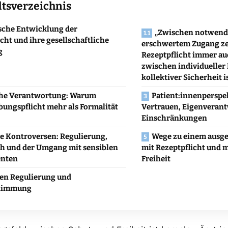
ltsverzeichnis
sche Entwicklung der
„Zwischen notwend
cht und ihre gesellschaftliche
erschwertem Zugang zeig
g
Rezeptpflicht immer au
zwischen individueller 
kollektiver Sicherheit is
che Verantwortung: Warum
Patient:innenperspe
bungspflicht mehr als Formalität
Vertrauen, Eigenveran
Einschränkungen
e Kontroversen: Regulierung,
Wege zu einem aus
h und der Umgang mit sensiblen
mit Rezeptpflicht und 
nten
Freiheit
en Regulierung und
stimmung