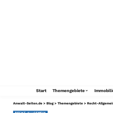
Start
Themengebiete
Immobili
Anwalt-Seiten.de
>
Blog
>
Themengebiete
>
Recht-Allgemei
RECHT-ALLGEMEIN