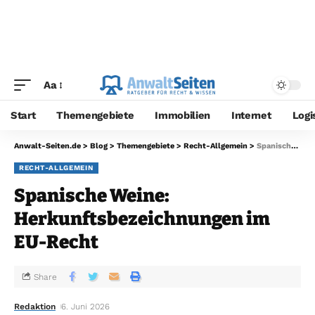
Aa
Start
Themengebiete
Immobilien
Internet
Logi
Anwalt-Seiten.de
>
Blog
>
Themengebiete
>
Recht-Allgemein
>
Spanische Weine: Herkunftsbezeichnungen im EU-Recht
RECHT-ALLGEMEIN
Spanische Weine:
Herkunftsbezeichnungen im
EU-Recht
Share
Redaktion
6. Juni 2026