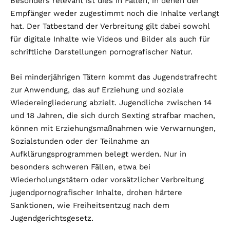
Besonders relevant ist dies in Fällen, in denen der
Empfänger weder zugestimmt noch die Inhalte verlangt
hat. Der Tatbestand der Verbreitung gilt dabei sowohl
für digitale Inhalte wie Videos und Bilder als auch für
schriftliche Darstellungen pornografischer Natur.
Bei minderjährigen Tätern kommt das Jugendstrafrecht
zur Anwendung, das auf Erziehung und soziale
Wiedereingliederung abzielt. Jugendliche zwischen 14
und 18 Jahren, die sich durch Sexting strafbar machen,
können mit Erziehungsmaßnahmen wie Verwarnungen,
Sozialstunden oder der Teilnahme an
Aufklärungsprogrammen belegt werden. Nur in
besonders schweren Fällen, etwa bei
Wiederholungstätern oder vorsätzlicher Verbreitung
jugendpornografischer Inhalte, drohen härtere
Sanktionen, wie Freiheitsentzug nach dem
Jugendgerichtsgesetz.