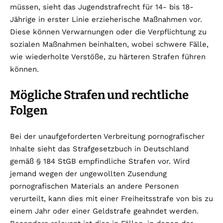
müssen, sieht das Jugendstrafrecht für 14- bis 18-
Jährige in erster Linie erzieherische Maßnahmen vor.
Diese können Verwarnungen oder die Verpflichtung zu
sozialen Maßnahmen beinhalten, wobei schwere Fälle,
wie wiederholte Verstöße, zu härteren Strafen führen
können.
Mögliche Strafen und rechtliche
Folgen
Bei der unaufgeforderten Verbreitung pornografischer
Inhalte sieht das Strafgesetzbuch in Deutschland
gemäß § 184 StGB empfindliche Strafen vor. Wird
jemand wegen der ungewollten Zusendung
pornografischen Materials an andere Personen
verurteilt, kann dies mit einer Freiheitsstrafe von bis zu
einem Jahr oder einer Geldstrafe geahndet werden.