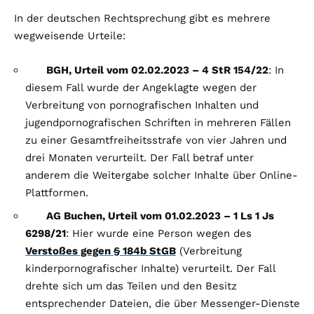
In der deutschen Rechtsprechung gibt es mehrere
wegweisende Urteile:
BGH, Urteil vom 02.02.2023 – 4 StR 154/22
: In
diesem Fall wurde der Angeklagte wegen der
Verbreitung von pornografischen Inhalten und
jugendpornografischen Schriften in mehreren Fällen
zu einer Gesamtfreiheitsstrafe von vier Jahren und
drei Monaten verurteilt. Der Fall betraf unter
anderem die Weitergabe solcher Inhalte über Online-
Plattformen.
AG Buchen, Urteil vom 01.02.2023 – 1 Ls 1 Js
6298/21
: Hier wurde eine Person wegen des
Verstoßes gegen § 184b StGB
(Verbreitung
kinderpornografischer Inhalte) verurteilt. Der Fall
drehte sich um das Teilen und den Besitz
entsprechender Dateien, die über Messenger-Dienste