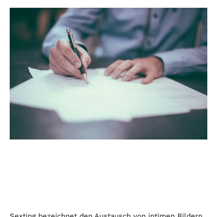
Sexting bezeichnet den Austausch von intimen Bildern,