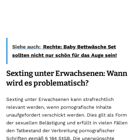
Siehe auch:
Rechte: Baby Bettwäsche Set
sollten nicht nur schön für das Auge sein!
Sexting unter Erwachsenen: Wann
wird es problematisch?
Sexting unter Erwachsenen kann strafrechtlich
relevant werden, wenn pornografische Inhalte
unaufgefordert verschickt werden. Dies gilt als Form
der sexuellen Belästigung und erfüllt in vielen Fällen
den Tatbestand der Verbreitung pornografischer
Schriften gemäß § 184 StGB. Die unerwünschte