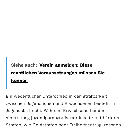
Siehe auch:
Verein anmelden: Diese
rechtlichen Voraussetzungen müssen Sie
kennen
Ein wesentlicher Unterschied in der Strafbarkeit
zwischen Jugendlichen und Erwachsenen besteht im
Jugendstrafrecht. Während Erwachsene bei der
Verbreitung jugendpornografischer Inhalte mit härteren
Strafen, wie Geldstrafen oder Freiheitsentzug, rechnen