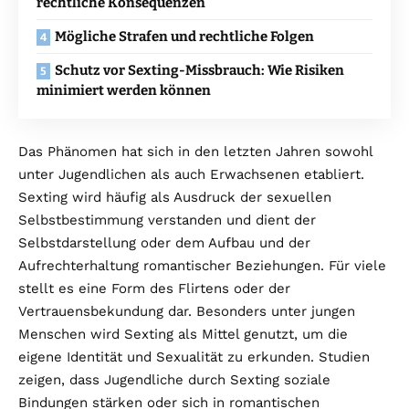
rechtliche Konsequenzen
Mögliche Strafen und rechtliche Folgen
Schutz vor Sexting-Missbrauch: Wie Risiken
minimiert werden können
Das Phänomen hat sich in den letzten Jahren sowohl
unter Jugendlichen als auch Erwachsenen etabliert.
Sexting wird häufig als Ausdruck der sexuellen
Selbstbestimmung verstanden und dient der
Selbstdarstellung oder dem Aufbau und der
Aufrechterhaltung romantischer Beziehungen. Für viele
stellt es eine Form des Flirtens oder der
Vertrauensbekundung dar. Besonders unter jungen
Menschen wird Sexting als Mittel genutzt, um die
eigene Identität und Sexualität zu erkunden. Studien
zeigen, dass Jugendliche durch Sexting soziale
Bindungen stärken oder sich in romantischen