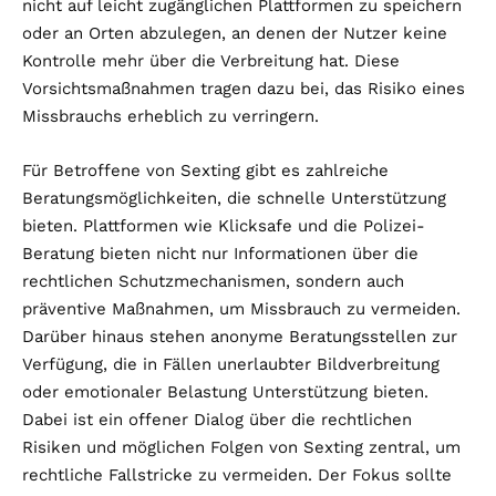
nicht auf leicht zugänglichen Plattformen zu speichern
oder an Orten abzulegen, an denen der Nutzer keine
Kontrolle mehr über die Verbreitung hat. Diese
Vorsichtsmaßnahmen tragen dazu bei, das Risiko eines
Missbrauchs erheblich zu verringern.
Für Betroffene von Sexting gibt es zahlreiche
Beratungsmöglichkeiten, die schnelle Unterstützung
bieten. Plattformen wie Klicksafe und die Polizei-
Beratung bieten nicht nur Informationen über die
rechtlichen Schutzmechanismen, sondern auch
präventive Maßnahmen, um Missbrauch zu vermeiden.
Darüber hinaus stehen anonyme Beratungsstellen zur
Verfügung, die in Fällen unerlaubter Bildverbreitung
oder emotionaler Belastung Unterstützung bieten.
Dabei ist ein offener Dialog über die rechtlichen
Risiken und möglichen Folgen von Sexting zentral, um
rechtliche Fallstricke zu vermeiden. Der Fokus sollte