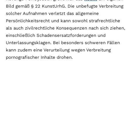
Bild gemäß § 22 KunstUrhG. Die unbefugte Verbreitung
solcher Aufnahmen verletzt das allgemeine
Persönlichkeitsrecht und kann sowohl strafrechtliche
als auch zivilrechtliche Konsequenzen nach sich ziehen,
einschließlich Schadensersatzforderungen und
Unterlassungsklagen. Bei besonders schweren Fällen
kann zudem eine Verurteilung wegen Verbreitung
pornografischer Inhalte drohen.