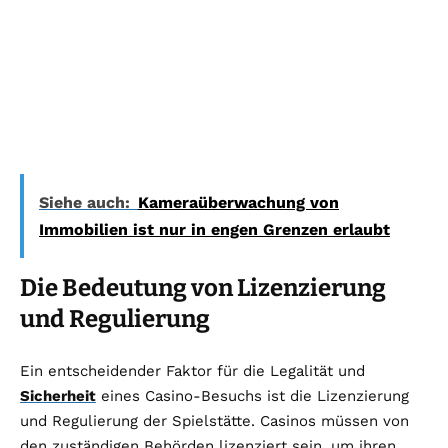
Siehe auch:
Kameraüberwachung von
Immobilien ist nur in engen Grenzen erlaubt
Die Bedeutung von Lizenzierung
und Regulierung
Ein entscheidender Faktor für die Legalität und
Sicherheit
eines Casino-Besuchs ist die Lizenzierung
und Regulierung der Spielstätte. Casinos müssen von
den zuständigen Behörden lizenziert sein, um ihren