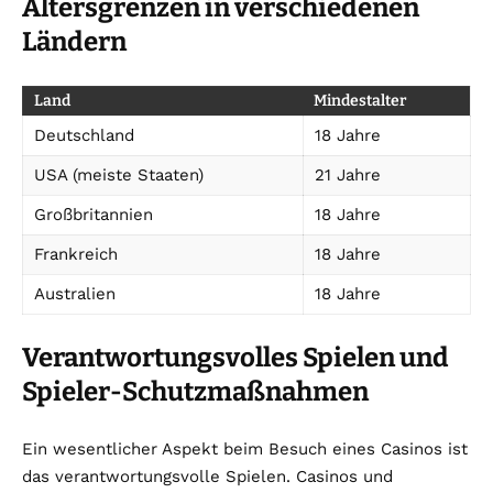
Altersgrenzen in verschiedenen
Ländern
Land
Mindestalter
Deutschland
18 Jahre
USA (meiste Staaten)
21 Jahre
Großbritannien
18 Jahre
Frankreich
18 Jahre
Australien
18 Jahre
Verantwortungsvolles Spielen und
Spieler-Schutzmaßnahmen
Ein wesentlicher Aspekt beim Besuch eines Casinos ist
das verantwortungsvolle Spielen. Casinos und