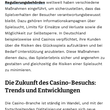
Regulierungsbehörden
weltweit haben verschiedene
Maßnahmen eingeführt, um sicherzustellen, dass das
Spielverhalten der Besucher verantwortungsbewusst
bleibt. Dazu gehören Informationskampagnen über
Spielsucht, Limits für Einsätze und Verluste sowie die
Möglichkeit zur Selbstsperre. In Deutschland
beispielsweise sind Casinos verpflichtet, ihre Kunden
über die Risiken des Glücksspiels aufzuklären und bei
Bedarf Unterstützung anzubieten. Diese Maßnahmen
dienen dazu, das Spielerlebnis sicher und angenehm zu
gestalten und gleichzeitig die Risiken einer Spielsucht
zu minimieren.
Die Zukunft des Casino-Besuchs:
Trends und Entwicklungen
Die Casino-Branche ist ständig im Wandel, und mit der
fortschreitenden Digitalisierung ergeben sich neue