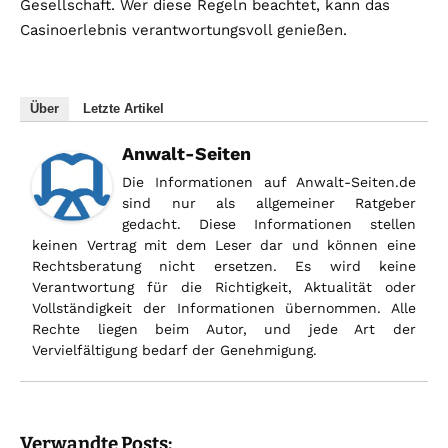
Gesellschaft. Wer diese Regeln beachtet, kann das
Casinoerlebnis verantwortungsvoll genießen.
Über
Letzte Artikel
Anwalt-Seiten
Die Informationen auf Anwalt-Seiten.de
sind nur als allgemeiner Ratgeber
gedacht. Diese Informationen stellen
keinen Vertrag mit dem Leser dar und können eine
Rechtsberatung nicht ersetzen. Es wird keine
Verantwortung für die Richtigkeit, Aktualität oder
Vollständigkeit der Informationen übernommen. Alle
Rechte liegen beim Autor, und jede Art der
Vervielfältigung bedarf der Genehmigung.
Verwandte Posts: