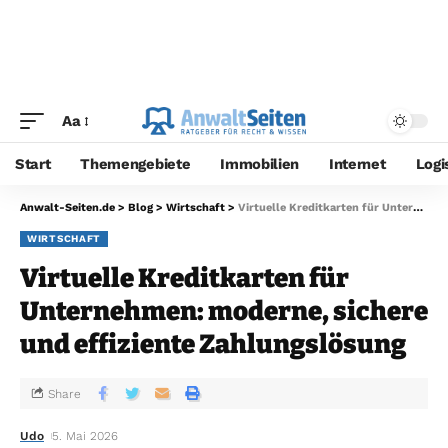
Aa
Start
Themengebiete
Immobilien
Internet
Logi
Anwalt-Seiten.de
>
Blog
>
Wirtschaft
>
Virtuelle Kreditkarten für Unternehmen: moderne, sichere und effiziente Zahlungslösung
WIRTSCHAFT
Virtuelle Kreditkarten für
Unternehmen: moderne, sichere
und effiziente Zahlungslösung
Share
Udo
5. Mai 2026