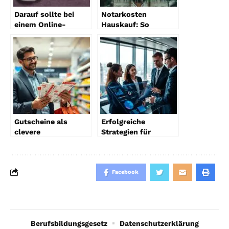
Darauf sollte bei
Notarkosten
einem Online-
Hauskauf: So
Kreditvergleich
kalkulieren Sie die
geachtet werden
Nebenkosten richtig
Gutscheine als
Erfolgreiche
clevere
Strategien für
Einkaufsstrategie
Firmen
Facebook
Berufsbildungsgesetz
Datenschutzerklärung