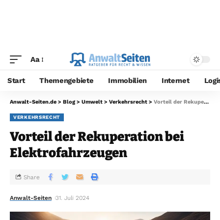
Aa
Start
Themengebiete
Immobilien
Internet
Logi
Anwalt-Seiten.de
>
Blog
>
Umwelt
>
Verkehrsrecht
>
Vorteil der Rekuperation bei Elektrofahrzeugen
VERKEHRSRECHT
Vorteil der Rekuperation bei
Elektrofahrzeugen
Share
Anwalt-Seiten
31. Juli 2024