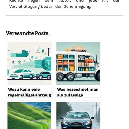
Rechte liegen beim Autor, und jede Art der
Vervielfältigung bedarf der Genehmigung.
Verwandte Posts:
Wozu kann eine
Was bezeichnet man
regelmäßigeFahrzeugwartung
als zulässige
beitragen?
Nutzlast?
Fahrschulfrage
Fahrschulfrage
beantwortet
beantwortet