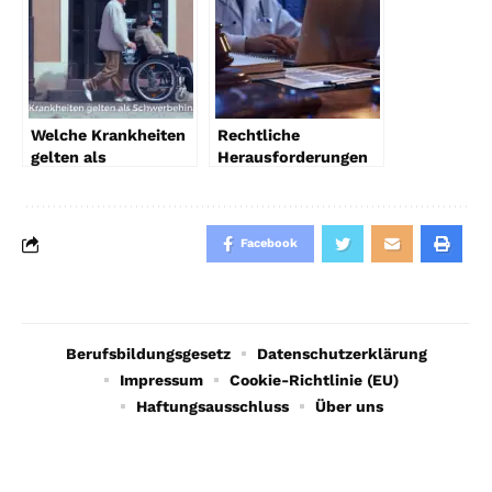
Welche Krankheiten
Rechtliche
gelten als
Herausforderungen
Schwerbehinderung?
in der Telemedizin:
Ein umfassender
Wie Sie rechtssicher
Überblick
online behandeln
Facebook
Berufsbildungsgesetz
Datenschutzerklärung
Impressum
Cookie-Richtlinie (EU)
Haftungsausschluss
Über uns