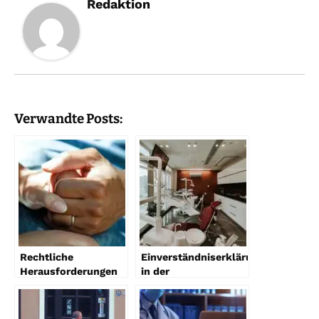
Redaktion
Verwandte Posts:
Rechtliche
Einverständniserklärungen
Herausforderungen
in der
bei alternativen
Kieferorthopädie: Ein
Krebstherapien
juristischer
Blickwinkel