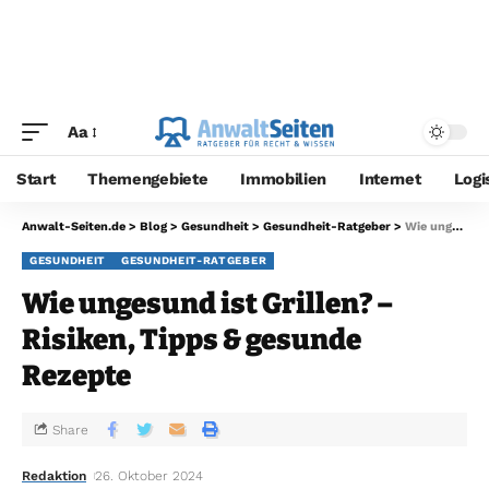
Aa
Start
Themengebiete
Immobilien
Internet
Logi
Anwalt-Seiten.de
>
Blog
>
Gesundheit
>
Gesundheit-Ratgeber
>
Wie ungesund ist Grillen? – Risiken, Tipps & gesunde Rezepte
GESUNDHEIT
GESUNDHEIT-RATGEBER
Wie ungesund ist Grillen? –
Risiken, Tipps & gesunde
Rezepte
Share
Redaktion
26. Oktober 2024