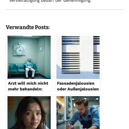
Vervielfältigung bedarf der Genehmigung.
Verwandte Posts:
Arzt will mich nicht
Fassadenjalousien
mehr behandeln:
oder Außenjalousien
Was tun?
– was soll ich
wählen?