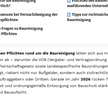
 für die Baureinigung
Pflichten des Bauher
tlich?
ausführenden Untern
uenzen bei Vernachlässigung der
Tipps zur rechtssic
spflichten
Baureinigung
e Fragen zu Baureinigung
 Pflichten
hen Pflichten rund um die Baureinigung
leiten sich aus 
n ab – darunter die VOB (Vergabe- und Vertragsordnung 
fwirtschaftsgesetz sowie landesspezifische Bauordnungen
gt, riskiert nicht nur Bußgelder, sondern auch zivilrecht
uftraggebern oder Dritten. Gerade im Jahr
2026
rücken 
eit und ordnungsgemäße Entsorgung von Bauschutt stärk
d Bauaufsicht.