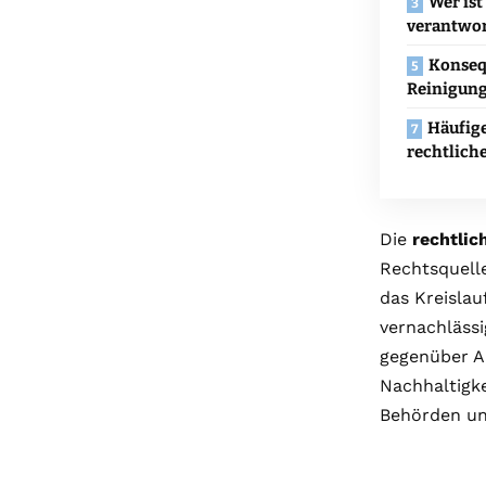
Wer ist
verantwor
Konseq
Reinigung
Häufig
rechtliche
Die
rechtlic
Rechtsquelle
das Kreislau
vernachlässi
gegenüber A
Nachhaltigk
Behörden un