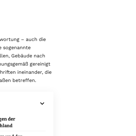
ntwortung – auch die
ie sogenannte
llen, Gebäude nach
dnungsgemäß gereinigt
riften ineinander, die
aßen betreffen.
gen der
chland