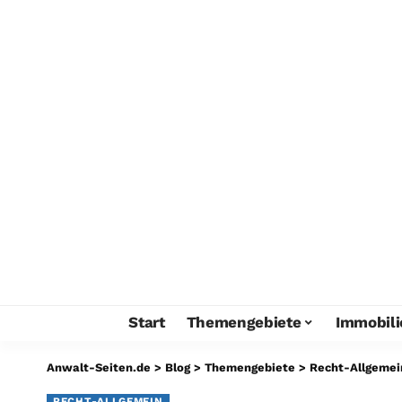
Start
Themengebiete
Immobili
Anwalt-Seiten.de
>
Blog
>
Themengebiete
>
Recht-Allgemei
RECHT-ALLGEMEIN