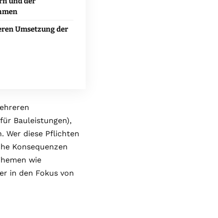
rn und der
ehmen
heren Umsetzung der
mehreren
für Bauleistungen),
. Wer diese Pflichten
liche Konsequenzen
Themen wie
er in den Fokus von