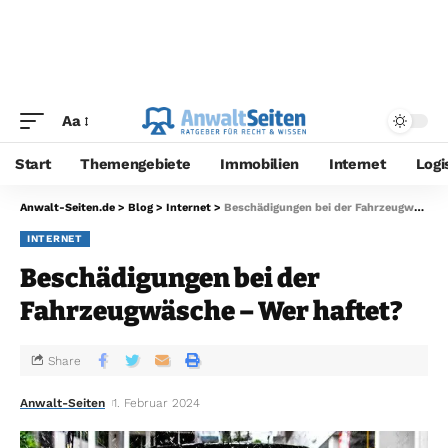
Aa
Start
Themengebiete
Immobilien
Internet
Logi
Anwalt-Seiten.de
>
Blog
>
Internet
>
Beschädigungen bei der Fahrzeugwäsche – Wer haftet?
INTERNET
Beschädigungen bei der
Fahrzeugwäsche – Wer haftet?
Share
Anwalt-Seiten
1. Februar 2024