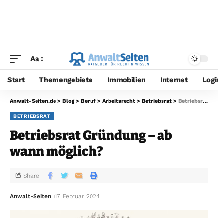
Aa
Start
Themengebiete
Immobilien
Internet
Logi
Anwalt-Seiten.de
>
Blog
>
Beruf
>
Arbeitsrecht
>
Betriebsrat
>
Betriebsrat Gründung – ab wann möglich?
BETRIEBSRAT
Betriebsrat Gründung – ab
wann möglich?
Share
Anwalt-Seiten
17. Februar 2024