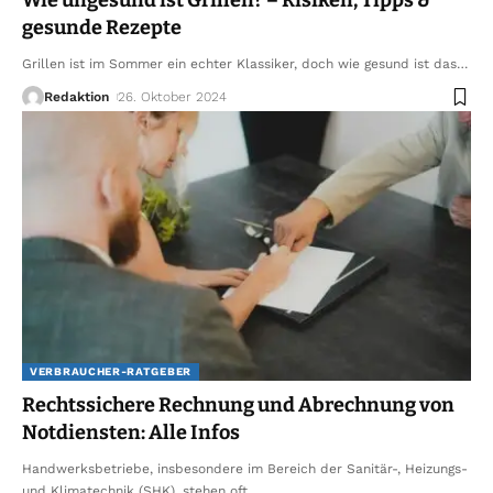
Wie ungesund ist Grillen? – Risiken, Tipps &
gesunde Rezepte
Grillen ist im Sommer ein echter Klassiker, doch wie gesund ist das
…
Redaktion
26. Oktober 2024
VERBRAUCHER-RATGEBER
Rechtssichere Rechnung und Abrechnung von
Notdiensten: Alle Infos
Handwerksbetriebe, insbesondere im Bereich der Sanitär-, Heizungs-
und Klimatechnik (SHK), stehen oft
…