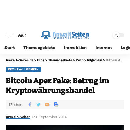
Aa
Start
Themengebiete
Immobilien
Internet
Logi
Anwalt-Seiten.de
>
Blog
>
Themengebiete
>
Recht-Allgemein
>
Bitcoin Apex Fake: Betrug im Kryptowährungshandel
RECHT-ALLGEMEIN
Bitcoin Apex Fake: Betrug im
Kryptowährungshandel
Share
Anwalt-Seiten
23. September 2024